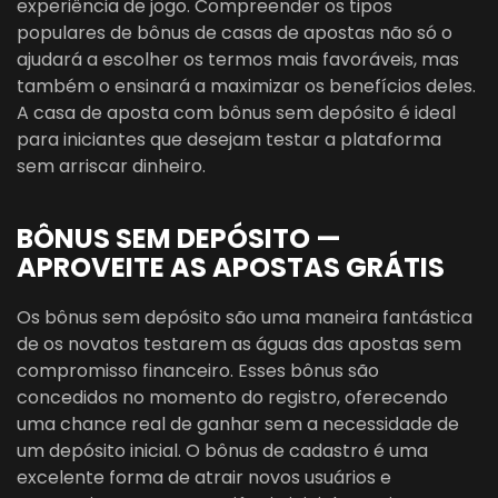
experiência de jogo. Compreender os tipos
populares de bônus de casas de apostas não só o
ajudará a escolher os termos mais favoráveis, mas
também o ensinará a maximizar os benefícios deles.
A casa de aposta com bônus sem depósito é ideal
para iniciantes que desejam testar a plataforma
sem arriscar dinheiro.
BÔNUS SEM DEPÓSITO —
APROVEITE AS APOSTAS GRÁTIS
Os bônus sem depósito são uma maneira fantástica
de os novatos testarem as águas das apostas sem
compromisso financeiro. Esses bônus são
concedidos no momento do registro, oferecendo
uma chance real de ganhar sem a necessidade de
um depósito inicial. O bônus de cadastro é uma
excelente forma de atrair novos usuários e