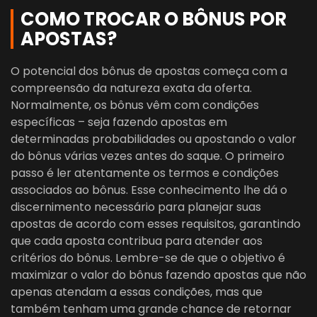
COMO TROCAR O BÔNUS POR
APOSTAS?
O potencial dos bônus de apostas começa com a
compreensão da natureza exata da oferta.
Normalmente, os bônus vêm com condições
específicas – seja fazendo apostas em
determinadas probabilidades ou apostando o valor
do bônus várias vezes antes do saque. O primeiro
passo é ler atentamente os termos e condições
associados ao bônus. Esse conhecimento lhe dá o
discernimento necessário para planejar suas
apostas de acordo com esses requisitos, garantindo
que cada aposta contribua para atender aos
critérios do bônus. Lembre-se de que o objetivo é
maximizar o valor do bônus fazendo apostas que não
apenas atendam a essas condições, mas que
também tenham uma grande chance de retornar