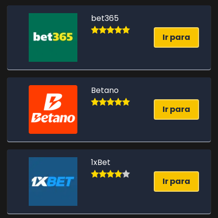
bet365
Ir para
Betano
Ir para
1xBet
Ir para