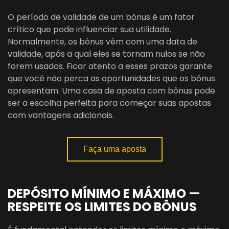
O período de validade de um bônus é um fator
crítico que pode influenciar sua utilidade.
Normalmente, os bônus vêm com uma data de
validade, após a qual eles se tornam nulos se não
forem usados. Ficar atento a esses prazos garante
que você não perca as oportunidades que os bônus
apresentam. Uma casa de aposta com bônus pode
ser a escolha perfeita para começar suas apostas
com vantagens adicionais.
Faça uma aposta
DEPÓSITO MÍNIMO E MÁXIMO —
RESPEITE OS LIMITES DO BÔNUS