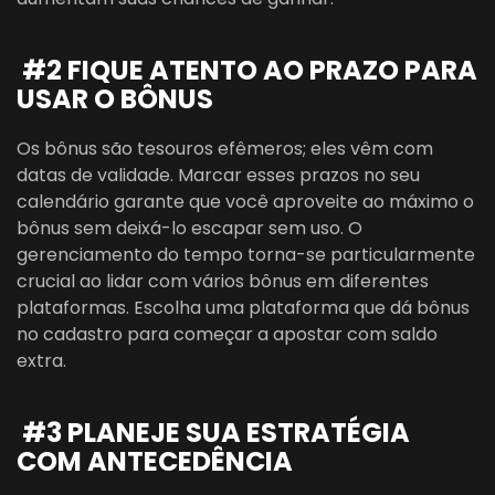
#2 FIQUE ATENTO AO PRAZO PARA
USAR O BÔNUS
Os bônus são tesouros efêmeros; eles vêm com
datas de validade. Marcar esses prazos no seu
calendário garante que você aproveite ao máximo o
bônus sem deixá-lo escapar sem uso. O
gerenciamento do tempo torna-se particularmente
crucial ao lidar com vários bônus em diferentes
plataformas. Escolha uma plataforma que dá bônus
no cadastro para começar a apostar com saldo
extra.
#3 PLANEJE SUA ESTRATÉGIA
COM ANTECEDÊNCIA