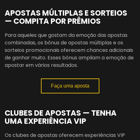
APOSTAS MÚLTIPLAS E SORTEIOS
— COMPITA POR PRÊMIOS
Para aqueles que gostam da emoção das apostas
combinadas, os bônus de apostas múltiplas e os
sorteios promocionais oferecem chances adicionais
de ganhar muito. Esses bônus ampliam a emoção de
apostar em vários resultados.
Faça uma aposta
CLUBES DE APOSTAS — TENHA
UMA EXPERIÊNCIA VIP
Os clubes de apostas oferecem experiências VIP