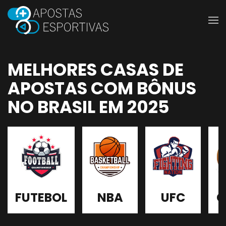
Skip to main content
MELHORES CASAS DE
APOSTAS COM BÔNUS
NO BRASIL EM 2025
FUTEBOL
NBA
UFC
C