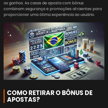
os ganhos. As casas de aposta com bônus
combinam segurança e promoções atraentes para
proporcionar uma ótima experiência ao usuário.
COMO RETIRAR O BÔNUS DE
APOSTAS?