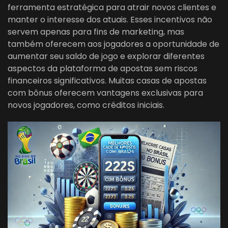
ferramenta estratégica para atrair novos clientes e
manter o interesse dos atuais. Esses incentivos não
servem apenas para fins de marketing, mas
também oferecem aos jogadores a oportunidade de
aumentar seu saldo de jogo e explorar diferentes
aspectos da plataforma de apostas sem riscos
financeiros significativos. Muitas casas de apostas
com bônus oferecem vantagens exclusivas para
novos jogadores, como créditos iniciais.