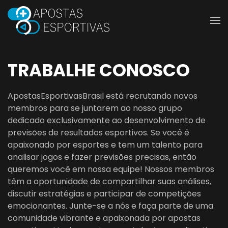
Skip to main content
TRABALHE CONOSCO
ApostasEsportivasBrasil está recrutando novos
membros para se juntarem ao nosso grupo
dedicado exclusivamente ao desenvolvimento de
previsões de resultados esportivos. Se você é
apaixonado por esportes e tem um talento para
analisar jogos e fazer previsões precisas, então
queremos você em nossa equipe! Nossos membros
têm a oportunidade de compartilhar suas análises,
discutir estratégias e participar de competições
emocionantes. Junte-se a nós e faça parte de uma
comunidade vibrante e apaixonada por apostas