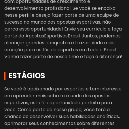
com oportunidades de crescimento e
desenvolvimento profissional. Se você se encaixa
nesse perfil e deseja fazer parte de uma equipe de
sucesso no mundo das apostas esportivas, não
perca essa oportunidade! Envie seu currículo e faça
parte do ApostasEsportivasBrasil. Juntos, podemos
alcançar grandes conquistas e trazer ainda mais
emoção para os fãs de esportes em todo o Brasil.
Venha fazer parte do nosso time e faça a diferença!
ESTÁGIOS
Se você é apaixonado por esportes e tem interesse
em aprender mais sobre o mundo das apostas
esportivas, esta é a oportunidade perfeita para
você. Como parte do nosso grupo, você terá a
chance de desenvolver suas habilidades analíticas,
aprimorar seus conhecimentos sobre diferentes