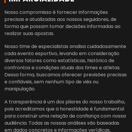
Nosso compromisso é fornecer informações
precisas e atualizadas aos nossos seguidores, de
forma que possam tomar decisões informadas ao
realizar suas apostas.
Nosso time de especialistas analisa cuidadosamente
cada evento esportivo, levando em consideração
diversos fatores como estatísticas, histórico de
confrontos e condições atuais dos times e atletas.
Dessa forma, buscamos oferecer previsões precisas
e confiáveis, sem nenhum tipo de viés ou
manipulação.
A transparência é um dos pilares do nosso trabalho,
pois acreditamos que a honestidade é fundamental
para construir uma relação de confiança com nossa
audiência. Todas as nossas análises são baseadas
em dados concretos e informações verídicas,