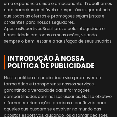
uma experiência única e emocionante. Trabalhamos
com parceiros confiáveis e respeitáveis, garantindo
que todas as ofertas e promoções sejam justas e
atraentes para nossos seguidores.
ApostasEsportivasBrasil preza pela integridade e
honestidade em todas as suas ações, visando
sempre o bem-estar e a satisfação de seus usuários.
INTRODUÇÃO À NOSSA
POLÍTICA DE PUBLICIDADE
Nossa política de publicidade visa promover de
forma ética e transparente nossos serviços,
garantindo a veracidade das informações
compartilhadas com nossos usuários. Nosso objetivo
é fornecer orientações precisas e confiáveis para
aqueles que buscam se envolver no mundo das
apostas esportivas, ajudando-os a tomar decisões