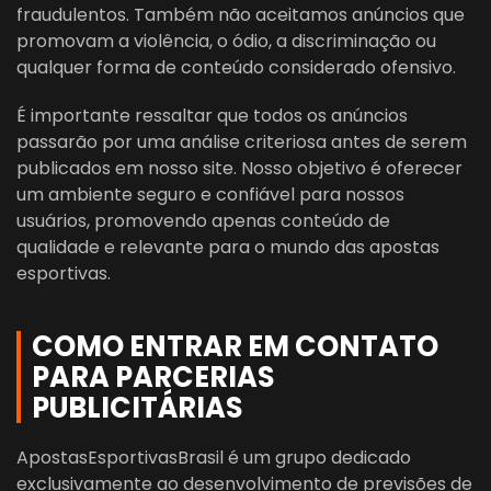
fraudulentos. Também não aceitamos anúncios que
promovam a violência, o ódio, a discriminação ou
qualquer forma de conteúdo considerado ofensivo.
É importante ressaltar que todos os anúncios
passarão por uma análise criteriosa antes de serem
publicados em nosso site. Nosso objetivo é oferecer
um ambiente seguro e confiável para nossos
usuários, promovendo apenas conteúdo de
qualidade e relevante para o mundo das apostas
esportivas.
COMO ENTRAR EM CONTATO
PARA PARCERIAS
PUBLICITÁRIAS
ApostasEsportivasBrasil é um grupo dedicado
exclusivamente ao desenvolvimento de previsões de