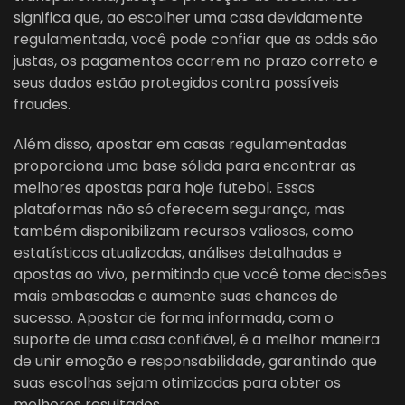
significa que, ao escolher uma casa devidamente
regulamentada, você pode confiar que as odds são
justas, os pagamentos ocorrem no prazo correto e
seus dados estão protegidos contra possíveis
fraudes.
Além disso, apostar em casas regulamentadas
proporciona uma base sólida para encontrar as
melhores apostas para hoje futebol. Essas
plataformas não só oferecem segurança, mas
também disponibilizam recursos valiosos, como
estatísticas atualizadas, análises detalhadas e
apostas ao vivo, permitindo que você tome decisões
mais embasadas e aumente suas chances de
sucesso. Apostar de forma informada, com o
suporte de uma casa confiável, é a melhor maneira
de unir emoção e responsabilidade, garantindo que
suas escolhas sejam otimizadas para obter os
melhores resultados.