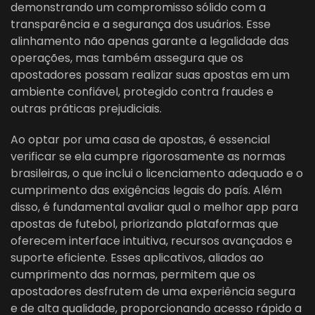
demonstrando um compromisso sólido com a
transparência e a segurança dos usuários. Esse
alinhamento não apenas garante a legalidade das
operações, mas também assegura que os
apostadores possam realizar suas apostas em um
ambiente confiável, protegido contra fraudes e
outras práticas prejudiciais.
Ao optar por uma casa de apostas, é essencial
verificar se ela cumpre rigorosamente as normas
brasileiras, o que inclui o licenciamento adequado e o
cumprimento das exigências legais do país. Além
disso, é fundamental avaliar qual o melhor app para
apostas de futebol, priorizando plataformas que
oferecem interface intuitiva, recursos avançados e
suporte eficiente. Esses aplicativos, aliados ao
cumprimento das normas, permitem que os
apostadores desfrutem de uma experiência segura
e de alta qualidade, proporcionando acesso rápido a