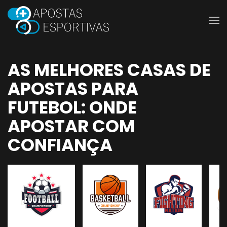
Skip to main content
AS MELHORES CASAS DE
APOSTAS PARA
FUTEBOL: ONDE
APOSTAR COM
CONFIANÇA