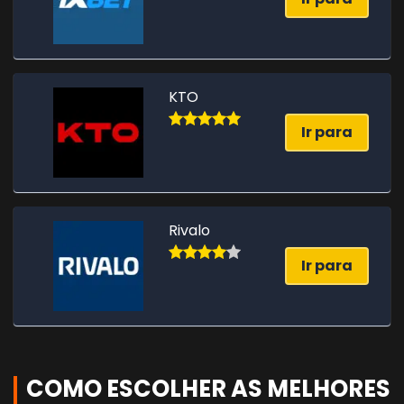
KTO
Ir para
Rivalo
Ir para
COMO ESCOLHER AS MELHORES