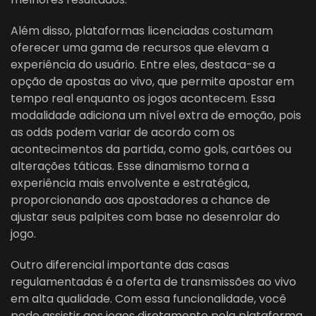
Além disso, plataformas licenciadas costumam
oferecer uma gama de recursos que elevam a
experiência do usuário. Entre eles, destaca-se a
opção de apostas ao vivo, que permite apostar em
tempo real enquanto os jogos acontecem. Essa
modalidade adiciona um nível extra de emoção, pois
as odds podem variar de acordo com os
acontecimentos da partida, como gols, cartões ou
alterações táticas. Esse dinamismo torna a
experiência mais envolvente e estratégica,
proporcionando aos apostadores a chance de
ajustar seus palpites com base no desenrolar do
jogo.
Outro diferencial importante das casas
regulamentadas é a oferta de transmissões ao vivo
em alta qualidade. Com essa funcionalidade, você
pode assistir aos jogos diretamente pela plataforma,