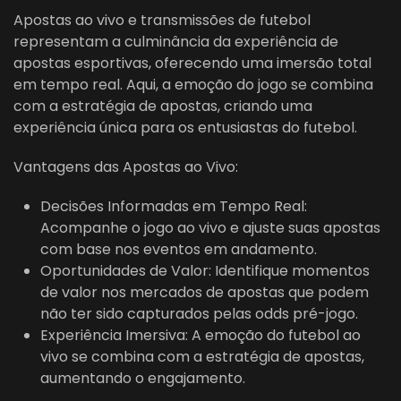
Apostas ao vivo e transmissões de futebol
representam a culminância da experiência de
apostas esportivas, oferecendo uma imersão total
em tempo real. Aqui, a emoção do jogo se combina
com a estratégia de apostas, criando uma
experiência única para os entusiastas do futebol.
Vantagens das Apostas ao Vivo:
Decisões Informadas em Tempo Real:
Acompanhe o jogo ao vivo e ajuste suas apostas
com base nos eventos em andamento.
Oportunidades de Valor: Identifique momentos
de valor nos mercados de apostas que podem
não ter sido capturados pelas odds pré-jogo.
Experiência Imersiva: A emoção do futebol ao
vivo se combina com a estratégia de apostas,
aumentando o engajamento.