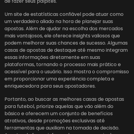
de fazer seus palpites.
Um site de estatísticas confiável pode atuar como
um verdadeiro aliado na hora de planejar suas
apostas. Além de ajudar na escolha dos mercados
mais vantajosos, ele oferece insights valiosos que
podem melhorar suas chances de sucesso. Algumas
casas de apostas de destaque até mesmo integram
essas informações diretamente em suas
plataformas, tornando o processo mais prático e
acessível para o usuário. Isso mostra o compromisso
em proporcionar uma experiência completa e
enriquecedora para seus apostadores.
Portanto, ao buscar as melhores casas de apostas
para futebol, priorize aquelas que vão além do
básico e oferecem um conjunto de benefícios
atrativos, desde promoções exclusivas até
ferramentas que auxiliam na tomada de decisão.