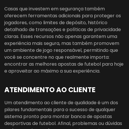
Casas que investem em segurança também
oferecem ferramentas adicionais para proteger os
jogadores, como limites de depósito, histórico
detalhado de transações e políticas de privacidade
claras. Esses recursos não apenas garantem uma
experiência mais segura, mas também promovem
um ambiente de jogo responsável, permitindo que
você se concentre no que realmente importa:
encontrar as melhores apostas de futebol para hoje
e aproveitar ao máximo a sua experiência.
ATENDIMENTO AO CLIENTE
Um atendimento ao cliente de qualidade é um dos
pilares fundamentais para o sucesso de qualquer
sistema pronto para montar banca de apostas
desportivas de futebol. Afinal, problemas ou dúvidas