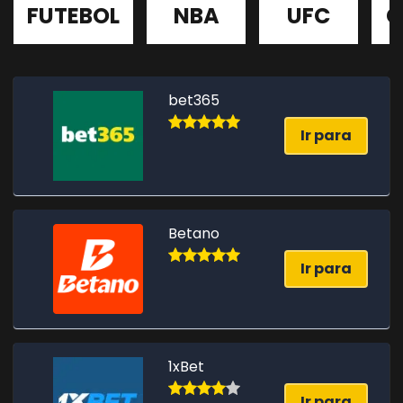
FUTEBOL
NBA
UFC
C
bet365
Ir para
Betano
Ir para
1xBet
Ir para