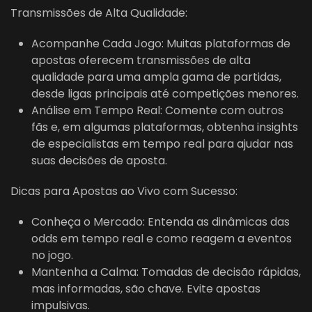
Transmissões de Alta Qualidade:
Acompanhe Cada Jogo: Muitas plataformas de
apostas oferecem transmissões de alta
qualidade para uma ampla gama de partidas,
desde ligas principais até competições menores.
Análise em Tempo Real: Comente com outros
fãs e, em algumas plataformas, obtenha insights
de especialistas em tempo real para ajudar nas
suas decisões de aposta.
Dicas para Apostas ao Vivo com Sucesso:
Conheça o Mercado: Entenda as dinâmicas das
odds em tempo real e como reagem a eventos
no jogo.
Mantenha a Calma: Tomadas de decisão rápidas,
mas informadas, são chave. Evite apostas
impulsivas.