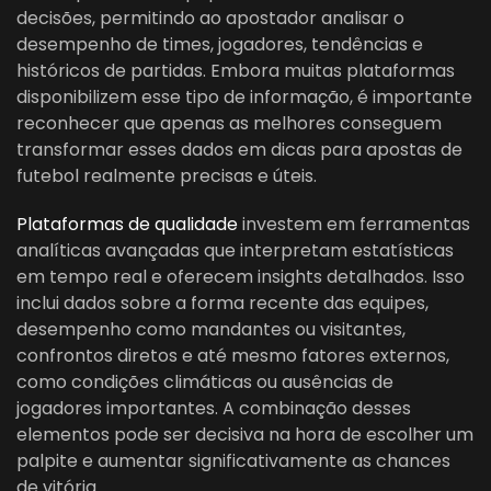
decisões, permitindo ao apostador analisar o
desempenho de times, jogadores, tendências e
históricos de partidas. Embora muitas plataformas
disponibilizem esse tipo de informação, é importante
reconhecer que apenas as melhores conseguem
transformar esses dados em dicas para apostas de
futebol realmente precisas e úteis.
Plataformas de qualidade
investem em ferramentas
analíticas avançadas que interpretam estatísticas
em tempo real e oferecem insights detalhados. Isso
inclui dados sobre a forma recente das equipes,
desempenho como mandantes ou visitantes,
confrontos diretos e até mesmo fatores externos,
como condições climáticas ou ausências de
jogadores importantes. A combinação desses
elementos pode ser decisiva na hora de escolher um
palpite e aumentar significativamente as chances
de vitória.