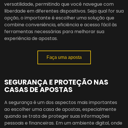
versatilidade, permitindo que você navegue com
liberdade em diferentes dispositivos. Seja qual for sua
opção, o importante é escolher uma solução que
combine conveniência, eficiência e acesso fácil às
ferramentas necessárias para melhorar sua
experiência de apostas.
Faça uma aposta
SEGURANÇA E PROTEÇÃO NAS
CASAS DE APOSTAS
A segurança é um dos aspectos mais importantes
ao escolher uma casa de apostas, especialmente
quando se trata de proteger suas informações
pessoais e financeiras. Em um ambiente digital, onde