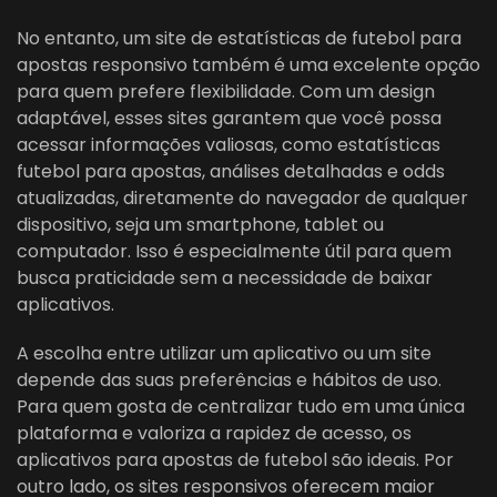
No entanto, um site de estatísticas de futebol para
apostas responsivo também é uma excelente opção
para quem prefere flexibilidade. Com um design
adaptável, esses sites garantem que você possa
acessar informações valiosas, como estatísticas
futebol para apostas, análises detalhadas e odds
atualizadas, diretamente do navegador de qualquer
dispositivo, seja um smartphone, tablet ou
computador. Isso é especialmente útil para quem
busca praticidade sem a necessidade de baixar
aplicativos.
A escolha entre utilizar um aplicativo ou um site
depende das suas preferências e hábitos de uso.
Para quem gosta de centralizar tudo em uma única
plataforma e valoriza a rapidez de acesso, os
aplicativos para apostas de futebol são ideais. Por
outro lado, os sites responsivos oferecem maior