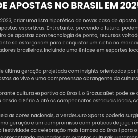
E APOSTAS NO BRASIL EM 202
023, criar uma lista hipotética de novas casa de aposta
 apostas esportivas. Entretanto, prevendo o futuro, pod
eiro de apostas com tecnologia de ponta, recursos volta
mente se esforçariam para conquistar um nicho no merc
dores brasileiros, incluindo uma ênfase em esportes loca
 última geração projetada com insights orientados por 
stas ao vivo e uma compreensão abrangente da cultura e
ibrante cultura esportiva do Brasil, o BrazucaBet pode
 desde a Série A até os campeonatos estaduais locais, 
a as cores nacionais, a VerdeOuro Sports poderia su
ltima geração e um compromisso com práticas de jogo re
 festividade da celebração mais famosa do Brasil para
 apresentando mercados em eventos culturais juntament